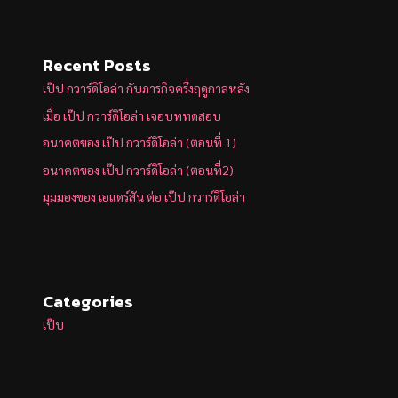
โอ
ล่า
Recent Posts
เป๊ป กวาร์ดิโอล่า กับภารกิจครึ่งฤดูกาลหลัง
เมื่อ เป๊ป กวาร์ดิโอล่า เจอบททดสอบ
อนาคตของ เป๊ป กวาร์ดิโอล่า (ตอนที่ 1)
อนาคตของ เป๊ป กวาร์ดิโอล่า (ตอนที่2)
มุมมองของ เอแดร์สัน ต่อ เป๊ป กวาร์ดิโอล่า
Categories
เป๊บ