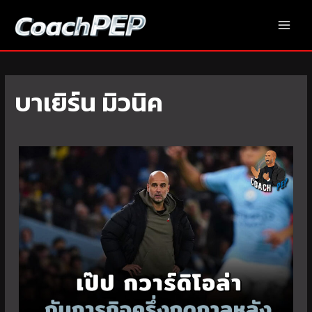
Skip
to
Main
content
Menu
บาเยิร์น มิวนิค