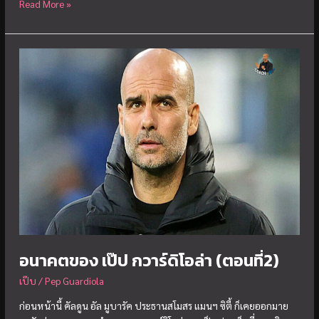
อนาคต
Read More »
ของ
เป๊ป
กวา
ร์ดิ
โอ
ล่า
(ตอน
ที่
1)
อนาคตของ เป๊ป กวาร์ดิโอล่า (ตอนที่2)
เป๊บ
/
Pep Guardiola
ก่อนหน้านี้ คัลดูน อัล มูบารัค ประธานสโมสร แมนฯ ซิตี้ ก็เคยออกมาย