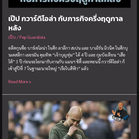
เป๊ป กวาร์ดิโอล่า กับภารกิจครึ่งฤดูกาล
หลัง
เป๊บ
/
Pep Guardiola
อดีตกุนซือ บาร์เซโลน่า ในศึก ลาลีกา สเปน และ บาเยิร์น มิวนิค ในศึกบุ
นเดสลีกา เยอรมัน คุมทัพ “เจ้าบุญทุ่ม” ได้ 4 ปี และ กุมบังเหียน “เสือ
ใต้” 3 ปี ก่อนจะโยกมารับงานกับ แมนฯ ซิตี้ และตอนนี้ กวาร์ดิโอล่า ก็
เข้าสู่ปีที่ 7 ในฐานะนายใหญ่ “เรือใบสีฟ้า” แล้ว
เป๊ป
Read More »
กวา
ร์ดิ
โอ
ล่า
กับ
ภารกิจ
ครึ่ง
ฤดูกาล