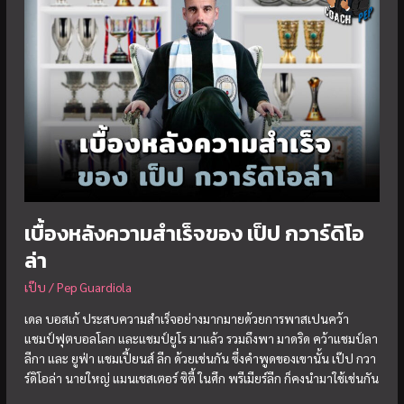
ยอด
กุนซือ
ผู้
ถ่อม
ตัว
เบื้องหลังความสำเร็จของ เป็ป กวาร์ดิโอ
ล่า
เป๊บ
/
Pep Guardiola
เดล บอสเก้ ประสบความสำเร็จอย่างมากมายด้วยการพาสเปนคว้า
แชมป์ฟุตบอลโลก และแชมป์ยูโร มาแล้ว รวมถึงพา มาดริด คว้าแชมป์ลา
ลีกา และ ยูฟ่า แชมเปี้ยนส์ ลีก ด้วยเช่นกัน ซึ่งคำพูดของเขานั้น เป๊ป กวา
ร์ดิโอล่า นายใหญ่ แมนเชสเตอร์ ซิตี้ ในศึก พรีเมียร์ลีก ก็คงนำมาใช้เช่นกัน