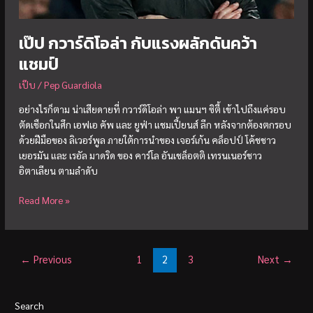
เป๊ป กวาร์ดิโอล่า กับแรงผลักดันคว้า
แชมป์
เป๊บ
/
Pep Guardiola
อย่างไรก็ตาม น่าเสียดายที่ กวาร์ดิโอล่า พา แมนฯ ซิตี้ เข้าไปถึงแค่รอบ
ตัดเชือกในศึก เอฟเอ คัพ และ ยูฟ่า แชมเปี้ยนส์ ลีก หลังจากต้องตกรอบ
ด้วยฝีมือของ ลิเวอร์พูล ภายใต้การนำของ เจอร์เก้น คล็อปป์ โค้ชชาว
เยอรมัน และ เรอัล มาดริด ของ คาร์โล อันเชล็อตติ เทรนเนอร์ชาว
อิตาเลียน ตามลำดับ
เป๊ป
Read More »
กวา
ร์ดิ
โอ
←
Previous
1
2
3
Next
→
ล่า
กับ
แรง
Search
ผลัก