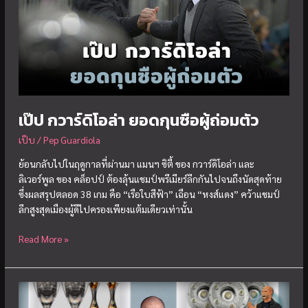
พ่าย
แพ้
เป๊ป กวาร์ดิโอล่า ยอดกุนซือผู้ถ่อมตัว
เป๊บ
/
Pep Guardiola
ย้อนกลับไปในฤดูกาลที่ผ่านมา แมนฯ ซิตี้ ของ กวาร์ดิโอล่า และ
ลิเวอร์พูล ของ คล็อปป์ ต้องลุ้นแชมป์พรีเมียร์ลีกกันไปจนถึงนัดสุดท้าย
ซึ่งผลสรุปตลอด 38 เกม คือ “เรือใบสีฟ้า” เฉือน “หงส์แดง” คว้าแชมป์
ลีกสูงสุดเมืองผู้ดีไปครองเพียงแต้มเดียวเท่านั้น
เป๊ป
Read More »
กวา
ร์ดิ
โอ
ล่า