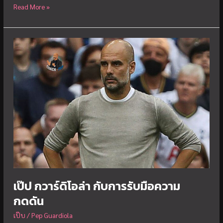
เบื้อง
Read More »
หลังค
วาม
สำเร็จ
ของ
เป็ป
กวา
ร์ดิ
โอ
ล่า
เป๊ป กวาร์ดิโอล่า กับการรับมือความ
กดดัน
เป๊บ
/
Pep Guardiola