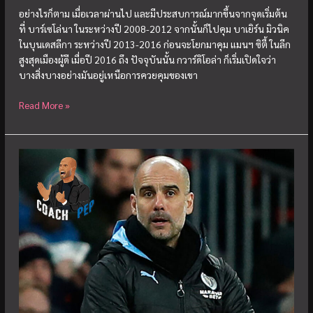
อย่างไรก็ตาม เมื่อเวลาผ่านไป และมีประสบการณ์มากขึ้นจากจุดเริ่มต้น
ที่ บาร์เซโล่นา ในระหว่างปี 2008-2012 จากนั้นก็ไปคุม บาเยิร์น มิวนิค
ในบุนเดสลีกา ระหว่างปี 2013-2016 ก่อนจะโยกมาคุม แมนฯ ซิตี้ ในลีก
สูงสุดเมืองผู้ดี เมื่อปี 2016 ถึง ปัจจุบันนั้น กวาร์ดิโอล่า ก็เริ่มเปิดใจว่า
บางสิ่งบางอย่างมันอยู่เหนือการควยคุมของเขา
เป๊ป
Read More »
กวา
ร์ดิ
โอ
ล่า
กับ
การ
รับมือ
ความ
กดดัน