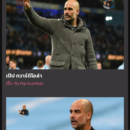
เป๊ป กวาร์ดิโอล่า
เป๊บ
/ By
Pep Guardiola