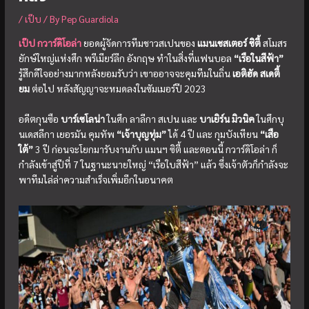
/
เป๊บ
/ By
Pep Guardiola
เป๊ป กวาร์ดิโอล่า
ยอดผู้จัดการทีมชาวสเปนของ
แมนเชสเตอร์ ซิตี้
สโมสร
ยักษ์ใหญ่แห่งศึก พรีเมียร์ลีก อังกฤษ ทำในสิ่งที่แฟนบอล
“เรือในสีฟ้า”
รู้สึกดีใจอย่างมากหลังยอมรับว่า เขาออาจจะคุมทีมในถิ่น
เอติฮัด สเดตี้
ยม
ต่อไป หลังสัญญาจะหมดลงในซัมเมอร์ปี 2023
อดีตกุนซือ
บาร์เซโลน่า
ในศึก ลาลีกา สเปน และ
บาเยิร์น มิวนิค
ในศึกบุ
นเดสลีกา เยอรมัน คุมทัพ
“เจ้าบุญทุ่ม”
ได้ 4 ปี และ กุมบังเหียน
“เสือ
ใต้”
3 ปี ก่อนจะโยกมารับงานกับ แมนฯ ซิตี้ และตอนนี้ กวาร์ดิโอล่า ก็
กำลังเข้าสู่ปีที่ 7 ในฐานะนายใหญ่ “เรือใบสีฟ้า” แล้ว ซึ่งเจ้าตัวก็กำลังจะ
พาทีมไล่ล่าความสำเร็จเพิ่มอีกในอนาคต