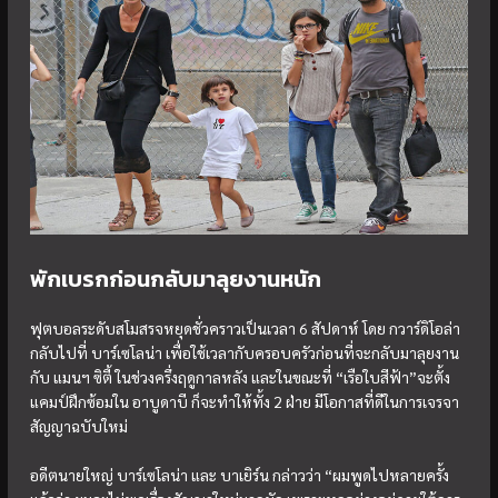
พักเบรกก่อนกลับมาลุยงานหนัก
ฟุตบอลระดับสโมสรจหยุดชั่วคราวเป็นเวลา 6 สัปดาห์ โดย กวาร์ดิโอล่า
กลับไปที่ บาร์เซโลน่า เพื่อใช้เวลากับครอบครัวก่อนที่จะกลับมาลุยงาน
กับ แมนฯ ซิตี้ ในช่วงครึ่งฤดูกาลหลัง และในขณะที่ “เรือใบสีฟ้า”จะตั้ง
แคมป์ฝึกซ้อมใน อาบูดาบี ก็จะทำให้ทั้ง 2 ฝ่าย มีโอกาสที่ดีในการเจรจา
สัญญาฉบับใหม่
อดีตนายใหญ่ บาร์เซโลน่า และ บาเยิร์น กล่าวว่า “ผมพูดไปหลายครั้ง