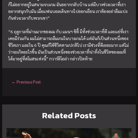
ก็ไม่อยากอยู่ในสนามจบเกม ฉันอยากกลับบ้าน แต่มีบางช่วงเวลาที่เรา
อยากสนุกกับมัน เมื่อแฟนบอลเดินทางไปออกเยือน เราต้องอย่าลืมแบ่ง
กันช่วงเวลากับพวกเขา”
“6 ฤดูกาลที่ผ่านมากของผม กับ แมนฯ ซิตี้ มีทั้งช่วงเวลาที่ดี และแย่ที่เรา
เคยมีร่วมกัน ผมไม่สามารถลืมเกมในบางเกมได้ แต่มันก็เป็นส่วนหนึ่งของ
ชีวิตเรา และใน 6 ปี คุณก็ใช้ชีวิตตามปกติไป เรามีช่วงที่ดีเยอะมาก แต่ไม่
ว่าจะเกิดอะไรขึ้น มันเป็นส่วนหนึ่งของช่วงเวลาที่น่าทึ่งในชีวิตของผมที่
ได้มาอยู่ที่สโมสรแห่งนี้” กวาร์ดิโอล่า กล่าวปิดท้าย
←
Previous Post
Related Posts