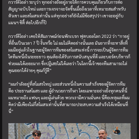
กวาร์ดิโอล่า ระบุว่า ทุกอย่างยังอยู่ภายใต้การควบคุมเกี่ยวกับการต่อ
สัญญาฉบับใหม่ และการเจรจาจะจัดขึ้นเมื่อถึงเวลาที่เหมาะสมสำหรับ
ตัวเขา และสโมสรเท่านั้น แต่ทุกอย่างก็ยังไม่มีข้อสรุปว่า เขาจะอยู่กับ
แมนฯ ซิตี้ ต่อไปอีกกี่ปี
กวาร์ดิโอล่า เคยให้สัมภาษณ์ก่อนพักเบรก ฟุตบอลโลก 2022 ว่า “กาอยู่
ที่อื่นเป็นเวลา 7 ปี งั้นหรือ ไม่ ผมไม่คิดอย่างนั้นเลย มันยากที่จะหาสิ่งที่
ผมมีอยู่แล้วในฐานะผู้จัดการทีมของสโมสรแห่งนี้ การจะเป็นผู้จัดการทีม
ใดทีมหนึ่งในระยะยาว คุณต้องได้รับการสนับสนุนที่ดี และบอร์ดบริหารก็
ช่วยผมได้เยอะมาก ซึ่งปฏิเสธไม่ได้เลยว่า ในโลกนี้เจ้าของทีมสามารถไล่
คุณออกได้ง่ายๆ คุณก็รู้ดี”
“ผมกำลังอยู่ที่สโมสรใหญ่ และส่วนหนึ่งในความสำเร็จของผู้จัดการทีม
คือ ประธานสโมสร และ ผู้อำนวยการกีฬา โดยเฉพาะอย่างยิ่งทุกคนที่นี่
ผมหมายถึง แฟนๆ และผู้เล่นด้วย พวกเรามีความมั่นคง นี่คือเหตุผลที่ผม
คิดว่ามีเพียงไม่กี่สโมสรเท่านั้นที่สามารถประสบความสำเร็จได้เหมือนที่
นี่”