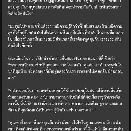
แล้วว่า ผมจะไม่พูดเรื่องสัญญาใหม่มากนัก เพราะทุกอย่างอยู่ภายใต้การ
ควบคุม มันสมบูรณ์แบบ การตัดสินใจจะทำร่วมกันกับสโมสรในช่วงเวลา
ที่ต้องตัดสินใจ”
“ผมพูดไปหลายครั้งแล้วว่า ผมมีความรู้สึกว่าทั้งสโมสร และตัวผมมีความ
สุขที่ได้อยู่ด้วยกัน มันไม่ใช่แค่ตอนนี้ และสิ่งเดียวที่สำคัญในตอนนี้เกมต่อ
ไป เมื่อเรามีเวลาที่เหมาะสม มีช่วงเวลาที่เราต้องพูดคุยกัน เราจะร่วมกัน
ตัดสินใจอีกครั้ง”
ขณะเดียวกัน กวาร์ดิโอล่า ยังกล่าวชื่นชมแฟนบอล แมนฯ ซิตี้ ด้วยว่า
“พวกเขาเป็นกองชียร์ที่สุดยอดมากๆ ในเกมกับ ฟูแล่ม เราทำประตูชัยใน
นาทีสุดท้าย ซึ่งพวกเขาก็ยังอยู่ฉลองกับเรา พวกเขาไม่เคยกลับบ้านก่อน
เลย”
“หลังจมเกมในบางแมทช์ ผมบอกให้นักเตะยังอยู่ในสนามให้นานขึ้นเพื่อ
ร่วมฉลองกับแฟนๆ เราไม่สามารถสนุกกับมันได้ก็ต่อเมื่อเราชูถ้วยรางวัล
เท่านั้น นั่นไร้สาระ เรามีช่วงเวลาที่หลากหลายอารมณ์ในฤดูกาล และเกม
พิเศษที่คุณต้องแบ่งปันความรู้สึกกับแฟนบอลของเรา”
“คุณทำสิ่งเหล่านี้ และคุณต้องทำ มันอาจไม่ใช่ในทุกเกมซคาง มีบางช่วง
เวลาที่ผมก็เข้าใจลูกทีม เพราะพวกเขาคิดว่า เกมนี้ฉันเล่นไม่ดีแต่ชนะ ฉัน